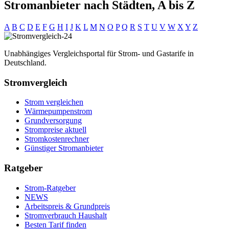
Stromanbieter nach Städten, A bis Z
A
B
C
D
E
F
G
H
I
J
K
L
M
N
O
P
Q
R
S
T
U
V
W
X
Y
Z
Unabhängiges Vergleichsportal für Strom- und Gastarife in
Deutschland.
Stromvergleich
Strom vergleichen
Wärmepumpenstrom
Grundversorgung
Strompreise aktuell
Stromkostenrechner
Günstiger Stromanbieter
Ratgeber
Strom-Ratgeber
NEWS
Arbeitspreis & Grundpreis
Stromverbrauch Haushalt
Besten Tarif finden