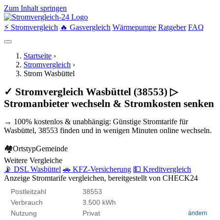
Zum Inhalt springen
⚡ Stromvergleich
🔥 Gasvergleich
Wärmepumpe
Ratgeber
FAQ
Startseite
›
Stromvergleich
›
Strom Wasbüttel
✓ Stromvergleich Wasbüttel (38553) ▷
Stromanbieter wechseln & Stromkosten senken
→ 100% kostenlos & unabhängig: Günstige Stromtarife für
Wasbüttel, 38553 finden und in wenigen Minuten online wechseln.
🏘
Ortstyp
Gemeinde
Weitere Vergleiche
📡 DSL Wasbüttel
🚗 KFZ-Versicherung
💵 Kreditvergleich
Anzeige
Stromtarife vergleichen, bereitgestellt von CHECK24