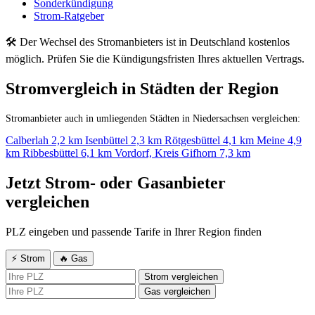
Sonderkündigung
Strom-Ratgeber
🛠 Der Wechsel des Stromanbieters ist in Deutschland kostenlos
möglich. Prüfen Sie die Kündigungsfristen Ihres aktuellen Vertrags.
Stromvergleich in Städten der Region
Stromanbieter auch in umliegenden Städten in Niedersachsen vergleichen:
Calberlah
2,2 km
Isenbüttel
2,3 km
Rötgesbüttel
4,1 km
Meine
4,9
km
Ribbesbüttel
6,1 km
Vordorf, Kreis Gifhorn
7,3 km
Jetzt Strom- oder Gasanbieter
vergleichen
PLZ eingeben und passende Tarife in Ihrer Region finden
⚡ Strom
🔥 Gas
Strom vergleichen
Gas vergleichen