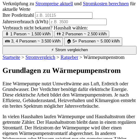
Verknüpfung zu
Strompreise aktuell
und
Stromkosten berechnen
für
aktuelle Werte
Ihre Postleitzahl
Jahresverbrauch (kWh)
Verbrauch nicht bekannt? Haushalt wählen:
🧍
1 Person
~ 1.500 kWh
👫
2 Personen
~ 2.500 kWh
👪
3, 4 Personen
~ 3.500 kWh
🏠
5+ Personen
~ 5.000 kWh
⚡ Strom vergleichen
Startseite
>
Stromvergleich
>
Ratgeber
>
Wärmepumpenstrom
Grundlagen zu Wärmepumpenstrom
Eine Wärmepumpe nutzt Umweltwärme aus Luft, Erdreich oder
Grundwasser. Der Verdichter benötigt dafür elektrische Energie.
Diese elektrische Arbeit bildet den Wärmepumpenstrom. Je nach
Effizienz, Gebäudezustand, Heizverhalten und Klimaregion entsteht
ein breites Spektrum möglicher Jahresverbräuche.
In vielen Haushalten laufen Wärmepumpe und Haushaltsstrom über
getrennte Zähler. Der Haushaltsstrom bleibt dann in einem regulären
Stromtarif. Der Heizstrom der Wärmepumpe wird über einen
eigenen Wärmepumpenstromtarif abgerechnet. In anderen
Wohnungen oder Häusern existiert nur ein gemeinsamer Zähler.