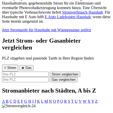
Haushaltsstrom, gegebenenfalls Strom für ein Elektroauto und
eventuelle Photovoltaikerzeugung kommen hinzu. Eine Übersicht
über typische Verbrauchswerte liefert
Stromverbrauch Haushalt
. Für
Haushalte mit E Auto hilft
E Auto Ladekosten Haushalt
, wenn diese
Seite bereits umgesetzt ist.
Jetzt Stromtarife für Haushalte mit Wärmepumpe prüfen
Jetzt Strom- oder Gasanbieter
vergleichen
PLZ eingeben und passende Tarife in Ihrer Region finden
⚡ Strom
🔥 Gas
Strom vergleichen
Gas vergleichen
Stromanbieter nach Städten, A bis Z
A
B
C
D
E
F
G
H
I
J
K
L
M
N
O
P
Q
R
S
T
U
V
W
X
Y
Z