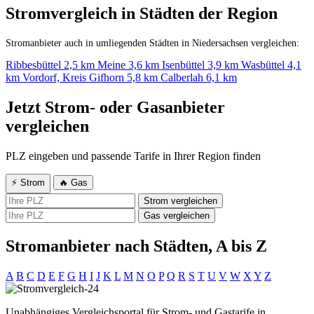
Stromvergleich in Städten der Region
Stromanbieter auch in umliegenden Städten in Niedersachsen vergleichen:
Ribbesbüttel
2,5 km
Meine
3,6 km
Isenbüttel
3,9 km
Wasbüttel
4,1
km
Vordorf, Kreis Gifhorn
5,8 km
Calberlah
6,1 km
Jetzt Strom- oder Gasanbieter
vergleichen
PLZ eingeben und passende Tarife in Ihrer Region finden
⚡ Strom
🔥 Gas
Strom vergleichen
Gas vergleichen
Stromanbieter nach Städten, A bis Z
A
B
C
D
E
F
G
H
I
J
K
L
M
N
O
P
Q
R
S
T
U
V
W
X
Y
Z
Unabhängiges Vergleichsportal für Strom- und Gastarife in