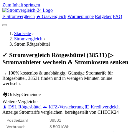
Zum Inhalt springen
⚡ Stromvergleich
🔥 Gasvergleich
Wärmepumpe
Ratgeber
FAQ
Startseite
›
Stromvergleich
›
Strom Rötgesbüttel
✓ Stromvergleich Rötgesbüttel (38531) ▷
Stromanbieter wechseln & Stromkosten senken
→ 100% kostenlos & unabhängig: Günstige Stromtarife für
Rötgesbüttel, 38531 finden und in wenigen Minuten online
wechseln.
🏘
Ortstyp
Gemeinde
Weitere Vergleiche
📡 DSL Rötgesbüttel
🚗 KFZ-Versicherung
💵 Kreditvergleich
Anzeige
Stromtarife vergleichen, bereitgestellt von CHECK24