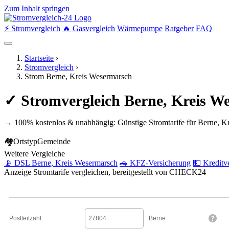
Zum Inhalt springen
⚡ Stromvergleich
🔥 Gasvergleich
Wärmepumpe
Ratgeber
FAQ
Startseite
›
Stromvergleich
›
Strom Berne, Kreis Wesermarsch
✓ Stromvergleich Berne, Kreis W
→ 100% kostenlos & unabhängig: Günstige Stromtarife für Berne, K
🏘
Ortstyp
Gemeinde
Weitere Vergleiche
📡 DSL Berne, Kreis Wesermarsch
🚗 KFZ-Versicherung
💵 Kreditv
Anzeige
Stromtarife vergleichen, bereitgestellt von CHECK24