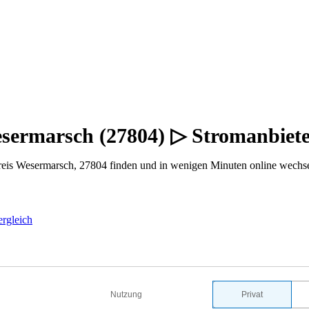
esermarsch (27804) ▷ Stromanbiet
reis Wesermarsch, 27804 finden und in wenigen Minuten online wechse
ergleich