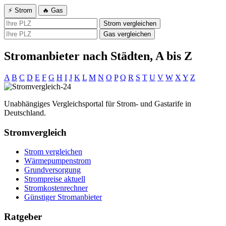
⚡ Strom
🔥 Gas
Strom vergleichen
Gas vergleichen
Stromanbieter nach Städten, A bis Z
A
B
C
D
E
F
G
H
I
J
K
L
M
N
O
P
Q
R
S
T
U
V
W
X
Y
Z
Unabhängiges Vergleichsportal für Strom- und Gastarife in
Deutschland.
Stromvergleich
Strom vergleichen
Wärmepumpenstrom
Grundversorgung
Strompreise aktuell
Stromkostenrechner
Günstiger Stromanbieter
Ratgeber