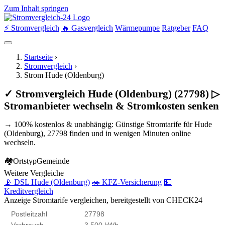
Zum Inhalt springen
⚡ Stromvergleich
🔥 Gasvergleich
Wärmepumpe
Ratgeber
FAQ
Startseite
›
Stromvergleich
›
Strom Hude (Oldenburg)
✓ Stromvergleich Hude (Oldenburg) (27798) ▷
Stromanbieter wechseln & Stromkosten senken
→ 100% kostenlos & unabhängig: Günstige Stromtarife für Hude
(Oldenburg), 27798 finden und in wenigen Minuten online
wechseln.
🏘
Ortstyp
Gemeinde
Weitere Vergleiche
📡 DSL Hude (Oldenburg)
🚗 KFZ-Versicherung
💵
Kreditvergleich
Anzeige
Stromtarife vergleichen, bereitgestellt von CHECK24