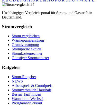
A
B
C
D
E
F
G
H
I
J
K
L
M
N
O
P
Q
R
S
T
U
V
W
X
Y
Z
Unabhängiges Vergleichsportal für Strom- und Gastarife in
Deutschland.
Stromvergleich
Strom vergleichen
Wärmepumpenstrom
Grundversorgung
Strompreise aktuell
Stromkostenrechner
Günstiger Stromanbieter
Ratgeber
Strom-Ratgeber
NEWS
Arbeitspreis & Grundpreis
Stromverbrauch Haushalt
Besten Tarif finden
Wann lohnt Wechsel
Preisgarantie erklärt