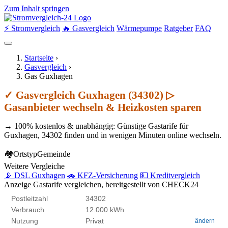
Zum Inhalt springen
⚡ Stromvergleich
🔥 Gasvergleich
Wärmepumpe
Ratgeber
FAQ
Startseite
›
Gasvergleich
›
Gas Guxhagen
✓ Gasvergleich Guxhagen (34302) ▷
Gasanbieter wechseln & Heizkosten sparen
→ 100% kostenlos & unabhängig: Günstige Gastarife für
Guxhagen, 34302 finden und in wenigen Minuten online wechseln.
🏘
Ortstyp
Gemeinde
Weitere Vergleiche
📡 DSL Guxhagen
🚗 KFZ-Versicherung
💵 Kreditvergleich
Anzeige
Gastarife vergleichen, bereitgestellt von CHECK24