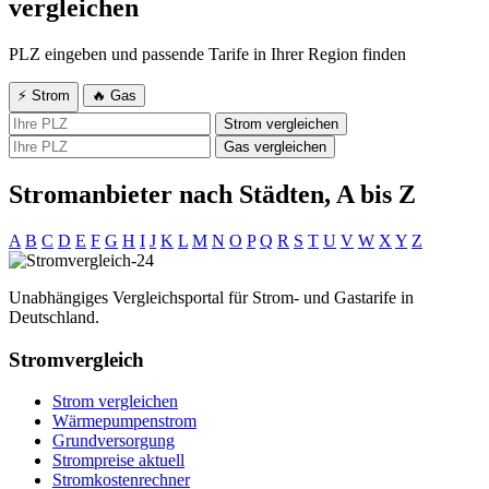
vergleichen
PLZ eingeben und passende Tarife in Ihrer Region finden
⚡ Strom
🔥 Gas
Strom vergleichen
Gas vergleichen
Stromanbieter nach Städten, A bis Z
A
B
C
D
E
F
G
H
I
J
K
L
M
N
O
P
Q
R
S
T
U
V
W
X
Y
Z
Unabhängiges Vergleichsportal für Strom- und Gastarife in
Deutschland.
Stromvergleich
Strom vergleichen
Wärmepumpenstrom
Grundversorgung
Strompreise aktuell
Stromkostenrechner