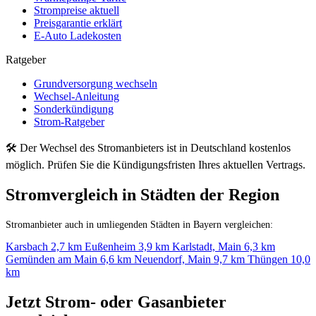
Strompreise aktuell
Preisgarantie erklärt
E-Auto Ladekosten
Ratgeber
Grundversorgung wechseln
Wechsel-Anleitung
Sonderkündigung
Strom-Ratgeber
🛠 Der Wechsel des Stromanbieters ist in Deutschland kostenlos
möglich. Prüfen Sie die Kündigungsfristen Ihres aktuellen Vertrags.
Stromvergleich in Städten der Region
Stromanbieter auch in umliegenden Städten in Bayern vergleichen:
Karsbach
2,7 km
Eußenheim
3,9 km
Karlstadt, Main
6,3 km
Gemünden am Main
6,6 km
Neuendorf, Main
9,7 km
Thüngen
10,0
km
Jetzt Strom- oder Gasanbieter