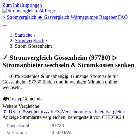
Zum Inhalt springen
⚡ Stromvergleich
🔥 Gasvergleich
Wärmepumpe
Ratgeber
FAQ
Startseite
›
Stromvergleich
›
Strom Gössenheim
✓ Stromvergleich Gössenheim (97780) ▷
Stromanbieter wechseln & Stromkosten senken
→ 100% kostenlos & unabhängig: Günstige Stromtarife für
Gössenheim, 97780 finden und in wenigen Minuten online
wechseln.
🏘
Ortstyp
Gemeinde
Weitere Vergleiche
📡 DSL Gössenheim
🚗 KFZ-Versicherung
💵 Kreditvergleich
Anzeige
Stromtarife vergleichen, bereitgestellt von CHECK24