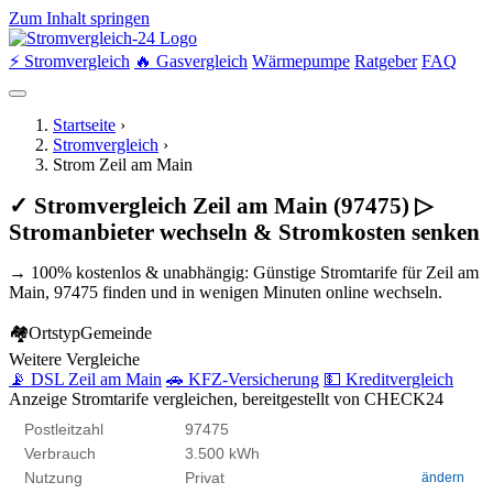
Zum Inhalt springen
⚡ Stromvergleich
🔥 Gasvergleich
Wärmepumpe
Ratgeber
FAQ
Startseite
›
Stromvergleich
›
Strom Zeil am Main
✓ Stromvergleich Zeil am Main (97475) ▷
Stromanbieter wechseln & Stromkosten senken
→ 100% kostenlos & unabhängig: Günstige Stromtarife für Zeil am
Main, 97475 finden und in wenigen Minuten online wechseln.
🏘
Ortstyp
Gemeinde
Weitere Vergleiche
📡 DSL Zeil am Main
🚗 KFZ-Versicherung
💵 Kreditvergleich
Anzeige
Stromtarife vergleichen, bereitgestellt von CHECK24