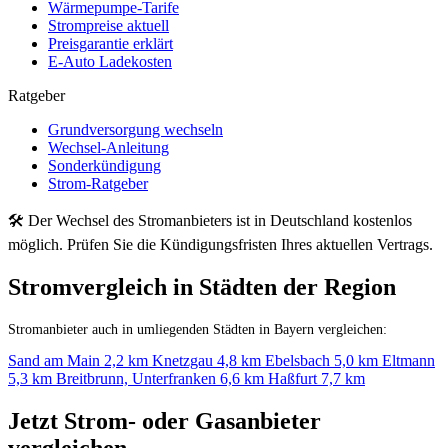
Wärmepumpe-Tarife
Strompreise aktuell
Preisgarantie erklärt
E-Auto Ladekosten
Ratgeber
Grundversorgung wechseln
Wechsel-Anleitung
Sonderkündigung
Strom-Ratgeber
🛠 Der Wechsel des Stromanbieters ist in Deutschland kostenlos
möglich. Prüfen Sie die Kündigungsfristen Ihres aktuellen Vertrags.
Stromvergleich in Städten der Region
Stromanbieter auch in umliegenden Städten in Bayern vergleichen:
Sand am Main
2,2 km
Knetzgau
4,8 km
Ebelsbach
5,0 km
Eltmann
5,3 km
Breitbrunn, Unterfranken
6,6 km
Haßfurt
7,7 km
Jetzt Strom- oder Gasanbieter