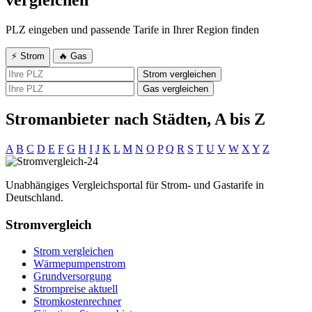
vergleichen
PLZ eingeben und passende Tarife in Ihrer Region finden
⚡ Strom
🔥 Gas
Strom vergleichen
Gas vergleichen
Stromanbieter nach Städten, A bis Z
A
B
C
D
E
F
G
H
I
J
K
L
M
N
O
P
Q
R
S
T
U
V
W
X
Y
Z
Unabhängiges Vergleichsportal für Strom- und Gastarife in
Deutschland.
Stromvergleich
Strom vergleichen
Wärmepumpenstrom
Grundversorgung
Strompreise aktuell
Stromkostenrechner