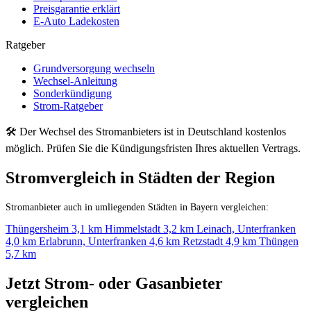
Preisgarantie erklärt
E-Auto Ladekosten
Ratgeber
Grundversorgung wechseln
Wechsel-Anleitung
Sonderkündigung
Strom-Ratgeber
🛠 Der Wechsel des Stromanbieters ist in Deutschland kostenlos
möglich. Prüfen Sie die Kündigungsfristen Ihres aktuellen Vertrags.
Stromvergleich in Städten der Region
Stromanbieter auch in umliegenden Städten in Bayern vergleichen:
Thüngersheim
3,1 km
Himmelstadt
3,2 km
Leinach, Unterfranken
4,0 km
Erlabrunn, Unterfranken
4,6 km
Retzstadt
4,9 km
Thüngen
5,7 km
Jetzt Strom- oder Gasanbieter
vergleichen