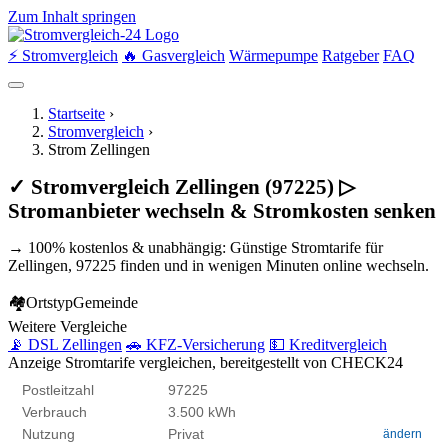
Zum Inhalt springen
⚡ Stromvergleich
🔥 Gasvergleich
Wärmepumpe
Ratgeber
FAQ
Startseite
›
Stromvergleich
›
Strom Zellingen
✓ Stromvergleich Zellingen (97225) ▷
Stromanbieter wechseln & Stromkosten senken
→ 100% kostenlos & unabhängig: Günstige Stromtarife für
Zellingen, 97225 finden und in wenigen Minuten online wechseln.
🏘
Ortstyp
Gemeinde
Weitere Vergleiche
📡 DSL Zellingen
🚗 KFZ-Versicherung
💵 Kreditvergleich
Anzeige
Stromtarife vergleichen, bereitgestellt von CHECK24