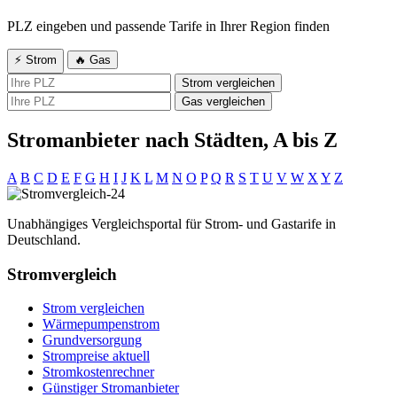
PLZ eingeben und passende Tarife in Ihrer Region finden
⚡ Strom
🔥 Gas
Strom vergleichen
Gas vergleichen
Stromanbieter nach Städten, A bis Z
A
B
C
D
E
F
G
H
I
J
K
L
M
N
O
P
Q
R
S
T
U
V
W
X
Y
Z
Unabhängiges Vergleichsportal für Strom- und Gastarife in
Deutschland.
Stromvergleich
Strom vergleichen
Wärmepumpenstrom
Grundversorgung
Strompreise aktuell
Stromkostenrechner
Günstiger Stromanbieter