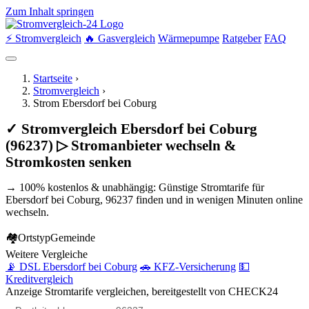
Zum Inhalt springen
⚡ Stromvergleich
🔥 Gasvergleich
Wärmepumpe
Ratgeber
FAQ
Startseite
›
Stromvergleich
›
Strom Ebersdorf bei Coburg
✓ Stromvergleich Ebersdorf bei Coburg
(96237) ▷ Stromanbieter wechseln &
Stromkosten senken
→ 100% kostenlos & unabhängig: Günstige Stromtarife für
Ebersdorf bei Coburg, 96237 finden und in wenigen Minuten online
wechseln.
🏘
Ortstyp
Gemeinde
Weitere Vergleiche
📡 DSL Ebersdorf bei Coburg
🚗 KFZ-Versicherung
💵
Kreditvergleich
Anzeige
Stromtarife vergleichen, bereitgestellt von CHECK24