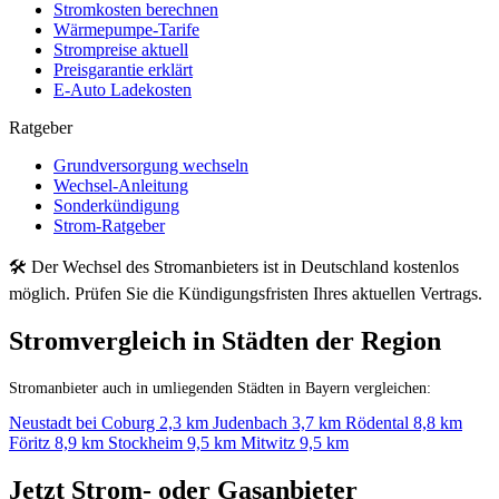
Stromkosten berechnen
Wärmepumpe-Tarife
Strompreise aktuell
Preisgarantie erklärt
E-Auto Ladekosten
Ratgeber
Grundversorgung wechseln
Wechsel-Anleitung
Sonderkündigung
Strom-Ratgeber
🛠 Der Wechsel des Stromanbieters ist in Deutschland kostenlos
möglich. Prüfen Sie die Kündigungsfristen Ihres aktuellen Vertrags.
Stromvergleich in Städten der Region
Stromanbieter auch in umliegenden Städten in Bayern vergleichen:
Neustadt bei Coburg
2,3 km
Judenbach
3,7 km
Rödental
8,8 km
Föritz
8,9 km
Stockheim
9,5 km
Mitwitz
9,5 km
Jetzt Strom- oder Gasanbieter