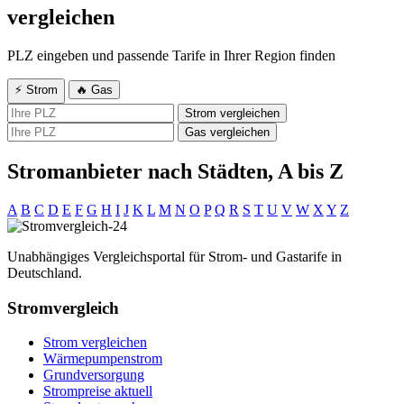
vergleichen
PLZ eingeben und passende Tarife in Ihrer Region finden
⚡ Strom
🔥 Gas
Strom vergleichen
Gas vergleichen
Stromanbieter nach Städten, A bis Z
A
B
C
D
E
F
G
H
I
J
K
L
M
N
O
P
Q
R
S
T
U
V
W
X
Y
Z
Unabhängiges Vergleichsportal für Strom- und Gastarife in
Deutschland.
Stromvergleich
Strom vergleichen
Wärmepumpenstrom
Grundversorgung
Strompreise aktuell