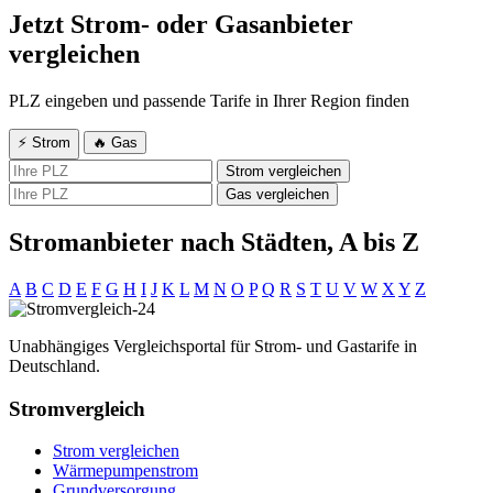
Jetzt Strom- oder Gasanbieter
vergleichen
PLZ eingeben und passende Tarife in Ihrer Region finden
⚡ Strom
🔥 Gas
Strom vergleichen
Gas vergleichen
Stromanbieter nach Städten, A bis Z
A
B
C
D
E
F
G
H
I
J
K
L
M
N
O
P
Q
R
S
T
U
V
W
X
Y
Z
Unabhängiges Vergleichsportal für Strom- und Gastarife in
Deutschland.
Stromvergleich
Strom vergleichen
Wärmepumpenstrom
Grundversorgung