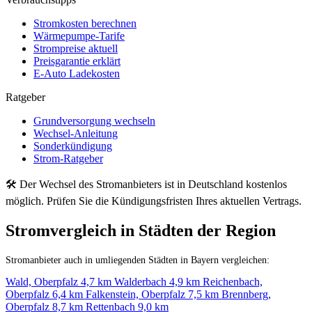
Stromkosten berechnen
Wärmepumpe-Tarife
Strompreise aktuell
Preisgarantie erklärt
E-Auto Ladekosten
Ratgeber
Grundversorgung wechseln
Wechsel-Anleitung
Sonderkündigung
Strom-Ratgeber
🛠 Der Wechsel des Stromanbieters ist in Deutschland kostenlos
möglich. Prüfen Sie die Kündigungsfristen Ihres aktuellen Vertrags.
Stromvergleich in Städten der Region
Stromanbieter auch in umliegenden Städten in Bayern vergleichen:
Wald, Oberpfalz
4,7 km
Walderbach
4,9 km
Reichenbach,
Oberpfalz
6,4 km
Falkenstein, Oberpfalz
7,5 km
Brennberg,
Oberpfalz
8,7 km
Rettenbach
9,0 km