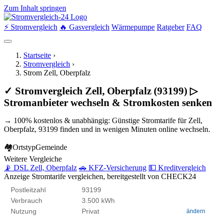
Zum Inhalt springen
⚡ Stromvergleich
🔥 Gasvergleich
Wärmepumpe
Ratgeber
FAQ
Startseite
›
Stromvergleich
›
Strom Zell, Oberpfalz
✓ Stromvergleich Zell, Oberpfalz (93199) ▷
Stromanbieter wechseln & Stromkosten senken
→ 100% kostenlos & unabhängig: Günstige Stromtarife für Zell,
Oberpfalz, 93199 finden und in wenigen Minuten online wechseln.
🏘
Ortstyp
Gemeinde
Weitere Vergleiche
📡 DSL Zell, Oberpfalz
🚗 KFZ-Versicherung
💵 Kreditvergleich
Anzeige
Stromtarife vergleichen, bereitgestellt von CHECK24