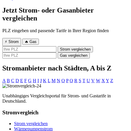
Jetzt Strom- oder Gasanbieter
vergleichen
PLZ eingeben und passende Tarife in Ihrer Region finden
⚡ Strom
🔥 Gas
Strom vergleichen
Gas vergleichen
Stromanbieter nach Städten, A bis Z
A
B
C
D
E
F
G
H
I
J
K
L
M
N
O
P
Q
R
S
T
U
V
W
X
Y
Z
Unabhängiges Vergleichsportal für Strom- und Gastarife in
Deutschland.
Stromvergleich
Strom vergleichen
Wärmepumpenstrom