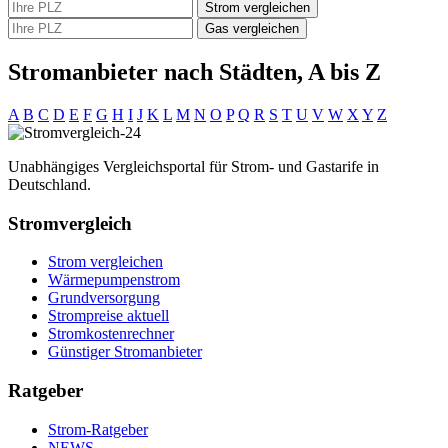
Strom vergleichen
Gas vergleichen
Stromanbieter nach Städten, A bis Z
A
B
C
D
E
F
G
H
I
J
K
L
M
N
O
P
Q
R
S
T
U
V
W
X
Y
Z
Unabhängiges Vergleichsportal für Strom- und Gastarife in
Deutschland.
Stromvergleich
Strom vergleichen
Wärmepumpenstrom
Grundversorgung
Strompreise aktuell
Stromkostenrechner
Günstiger Stromanbieter
Ratgeber
Strom-Ratgeber
NEWS