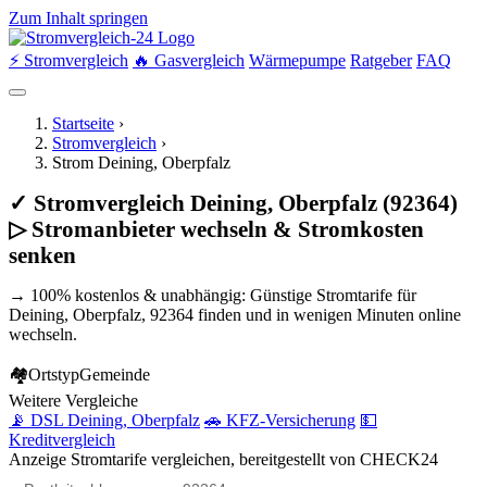
Zum Inhalt springen
⚡ Stromvergleich
🔥 Gasvergleich
Wärmepumpe
Ratgeber
FAQ
Startseite
›
Stromvergleich
›
Strom Deining, Oberpfalz
✓ Stromvergleich Deining, Oberpfalz (92364)
▷ Stromanbieter wechseln & Stromkosten
senken
→ 100% kostenlos & unabhängig: Günstige Stromtarife für
Deining, Oberpfalz, 92364 finden und in wenigen Minuten online
wechseln.
🏘
Ortstyp
Gemeinde
Weitere Vergleiche
📡 DSL Deining, Oberpfalz
🚗 KFZ-Versicherung
💵
Kreditvergleich
Anzeige
Stromtarife vergleichen, bereitgestellt von CHECK24