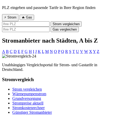
PLZ eingeben und passende Tarife in Ihrer Region finden
⚡ Strom
🔥 Gas
Strom vergleichen
Gas vergleichen
Stromanbieter nach Städten, A bis Z
A
B
C
D
E
F
G
H
I
J
K
L
M
N
O
P
Q
R
S
T
U
V
W
X
Y
Z
Unabhängiges Vergleichsportal für Strom- und Gastarife in
Deutschland.
Stromvergleich
Strom vergleichen
Wärmepumpenstrom
Grundversorgung
Strompreise aktuell
Stromkostenrechner
Günstiger Stromanbieter