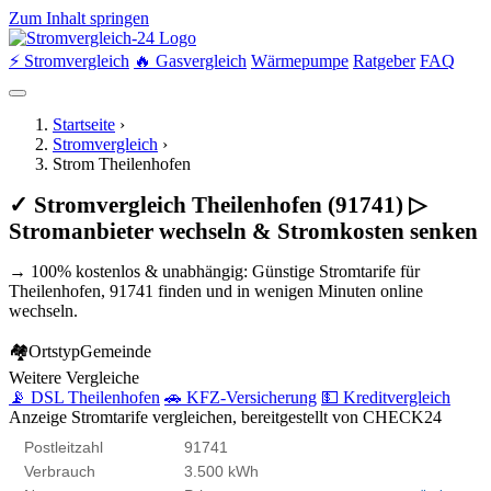
Zum Inhalt springen
⚡ Stromvergleich
🔥 Gasvergleich
Wärmepumpe
Ratgeber
FAQ
Startseite
›
Stromvergleich
›
Strom Theilenhofen
✓ Stromvergleich Theilenhofen (91741) ▷
Stromanbieter wechseln & Stromkosten senken
→ 100% kostenlos & unabhängig: Günstige Stromtarife für
Theilenhofen, 91741 finden und in wenigen Minuten online
wechseln.
🏘
Ortstyp
Gemeinde
Weitere Vergleiche
📡 DSL Theilenhofen
🚗 KFZ-Versicherung
💵 Kreditvergleich
Anzeige
Stromtarife vergleichen, bereitgestellt von CHECK24