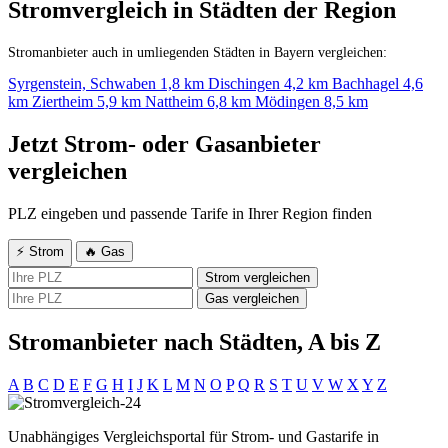
Stromvergleich in Städten der Region
Stromanbieter auch in umliegenden Städten in Bayern vergleichen:
Syrgenstein, Schwaben
1,8 km
Dischingen
4,2 km
Bachhagel
4,6
km
Ziertheim
5,9 km
Nattheim
6,8 km
Mödingen
8,5 km
Jetzt Strom- oder Gasanbieter
vergleichen
PLZ eingeben und passende Tarife in Ihrer Region finden
⚡ Strom
🔥 Gas
Strom vergleichen
Gas vergleichen
Stromanbieter nach Städten, A bis Z
A
B
C
D
E
F
G
H
I
J
K
L
M
N
O
P
Q
R
S
T
U
V
W
X
Y
Z
Unabhängiges Vergleichsportal für Strom- und Gastarife in