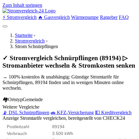
Zum Inhalt springen
⚡ Stromvergleich
🔥 Gasvergleich
Wärmepumpe
Ratgeber
FAQ
Startseite
›
Stromvergleich
›
Strom Schnürpflingen
✓ Stromvergleich Schnürpflingen (89194) ▷
Stromanbieter wechseln & Stromkosten senken
→ 100% kostenlos & unabhängig: Günstige Stromtarife für
Schnürpflingen, 89194 finden und in wenigen Minuten online
wechseln.
🏘
Ortstyp
Gemeinde
Weitere Vergleiche
📡 DSL Schnürpflingen
🚗 KFZ-Versicherung
💵 Kreditvergleich
Anzeige
Stromtarife vergleichen, bereitgestellt von CHECK24