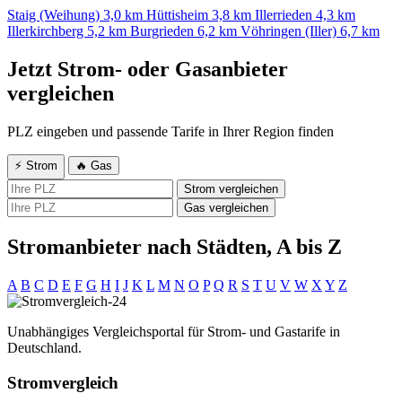
Staig (Weihung)
3,0 km
Hüttisheim
3,8 km
Illerrieden
4,3 km
Illerkirchberg
5,2 km
Burgrieden
6,2 km
Vöhringen (Iller)
6,7 km
Jetzt Strom- oder Gasanbieter
vergleichen
PLZ eingeben und passende Tarife in Ihrer Region finden
⚡ Strom
🔥 Gas
Strom vergleichen
Gas vergleichen
Stromanbieter nach Städten, A bis Z
A
B
C
D
E
F
G
H
I
J
K
L
M
N
O
P
Q
R
S
T
U
V
W
X
Y
Z
Unabhängiges Vergleichsportal für Strom- und Gastarife in
Deutschland.
Stromvergleich