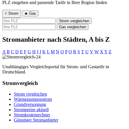
PLZ eingeben und passende Tarife in Ihrer Region finden
⚡ Strom
🔥 Gas
Strom vergleichen
Gas vergleichen
Stromanbieter nach Städten, A bis Z
A
B
C
D
E
F
G
H
I
J
K
L
M
N
O
P
Q
R
S
T
U
V
W
X
Y
Z
Unabhängiges Vergleichsportal für Strom- und Gastarife in
Deutschland.
Stromvergleich
Strom vergleichen
Wärmepumpenstrom
Grundversorgung
Strompreise aktuell
Stromkostenrechner
Günstiger Stromanbieter