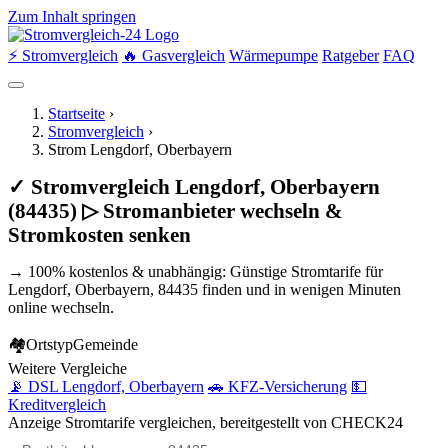
Zum Inhalt springen
⚡ Stromvergleich
🔥 Gasvergleich
Wärmepumpe
Ratgeber
FAQ
Startseite
›
Stromvergleich
›
Strom Lengdorf, Oberbayern
✓ Stromvergleich Lengdorf, Oberbayern
(84435) ▷ Stromanbieter wechseln &
Stromkosten senken
→ 100% kostenlos & unabhängig: Günstige Stromtarife für
Lengdorf, Oberbayern, 84435 finden und in wenigen Minuten
online wechseln.
🏘
Ortstyp
Gemeinde
Weitere Vergleiche
📡 DSL Lengdorf, Oberbayern
🚗 KFZ-Versicherung
💵
Kreditvergleich
Anzeige
Stromtarife vergleichen, bereitgestellt von CHECK24