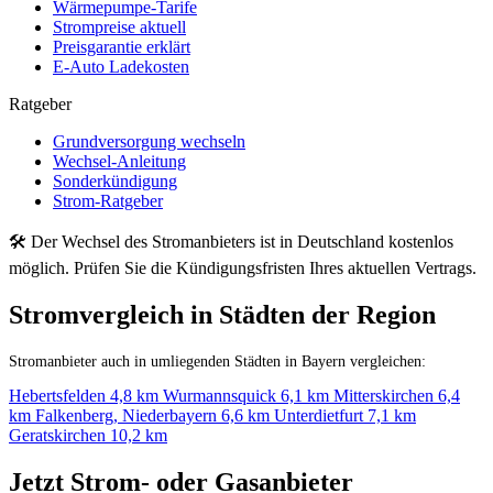
Wärmepumpe-Tarife
Strompreise aktuell
Preisgarantie erklärt
E-Auto Ladekosten
Ratgeber
Grundversorgung wechseln
Wechsel-Anleitung
Sonderkündigung
Strom-Ratgeber
🛠 Der Wechsel des Stromanbieters ist in Deutschland kostenlos
möglich. Prüfen Sie die Kündigungsfristen Ihres aktuellen Vertrags.
Stromvergleich in Städten der Region
Stromanbieter auch in umliegenden Städten in Bayern vergleichen:
Hebertsfelden
4,8 km
Wurmannsquick
6,1 km
Mitterskirchen
6,4
km
Falkenberg, Niederbayern
6,6 km
Unterdietfurt
7,1 km
Geratskirchen
10,2 km
Jetzt Strom- oder Gasanbieter