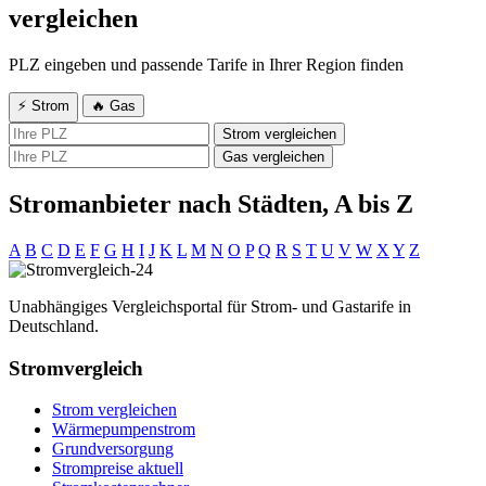
vergleichen
PLZ eingeben und passende Tarife in Ihrer Region finden
⚡ Strom
🔥 Gas
Strom vergleichen
Gas vergleichen
Stromanbieter nach Städten, A bis Z
A
B
C
D
E
F
G
H
I
J
K
L
M
N
O
P
Q
R
S
T
U
V
W
X
Y
Z
Unabhängiges Vergleichsportal für Strom- und Gastarife in
Deutschland.
Stromvergleich
Strom vergleichen
Wärmepumpenstrom
Grundversorgung
Strompreise aktuell