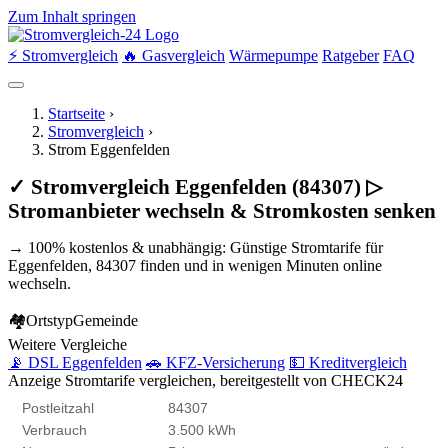
Zum Inhalt springen
⚡ Stromvergleich
🔥 Gasvergleich
Wärmepumpe
Ratgeber
FAQ
Startseite
›
Stromvergleich
›
Strom Eggenfelden
✓ Stromvergleich Eggenfelden (84307) ▷
Stromanbieter wechseln & Stromkosten senken
→ 100% kostenlos & unabhängig: Günstige Stromtarife für
Eggenfelden, 84307 finden und in wenigen Minuten online
wechseln.
🏘
Ortstyp
Gemeinde
Weitere Vergleiche
📡 DSL Eggenfelden
🚗 KFZ-Versicherung
💵 Kreditvergleich
Anzeige
Stromtarife vergleichen, bereitgestellt von CHECK24