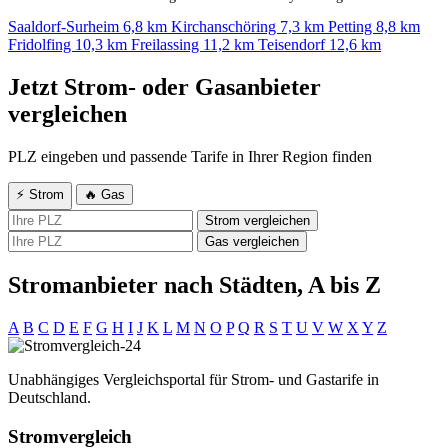
Saaldorf-Surheim
6,8 km
Kirchanschöring
7,3 km
Petting
8,8 km
Fridolfing
10,3 km
Freilassing
11,2 km
Teisendorf
12,6 km
Jetzt Strom- oder Gasanbieter
vergleichen
PLZ eingeben und passende Tarife in Ihrer Region finden
⚡ Strom
🔥 Gas
Strom vergleichen
Gas vergleichen
Stromanbieter nach Städten, A bis Z
A
B
C
D
E
F
G
H
I
J
K
L
M
N
O
P
Q
R
S
T
U
V
W
X
Y
Z
Unabhängiges Vergleichsportal für Strom- und Gastarife in
Deutschland.
Stromvergleich