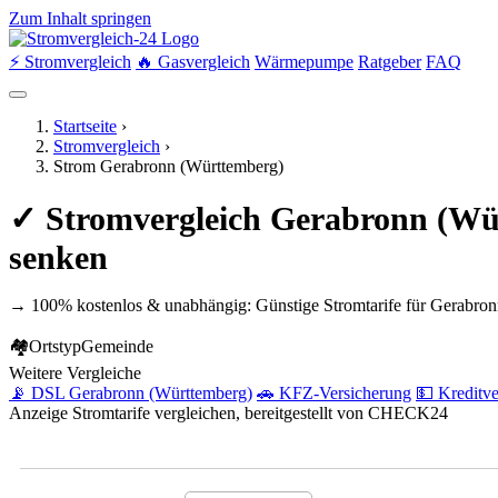
Zum Inhalt springen
⚡ Stromvergleich
🔥 Gasvergleich
Wärmepumpe
Ratgeber
FAQ
Startseite
›
Stromvergleich
›
Strom Gerabronn (Württemberg)
✓ Stromvergleich Gerabronn (Wür
senken
→ 100% kostenlos & unabhängig: Günstige Stromtarife für Gerabron
🏘
Ortstyp
Gemeinde
Weitere Vergleiche
📡 DSL Gerabronn (Württemberg)
🚗 KFZ-Versicherung
💵 Kreditve
Anzeige
Stromtarife vergleichen, bereitgestellt von CHECK24