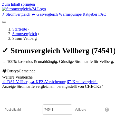
Zum Inhalt springen
⚡ Stromvergleich
🔥 Gasvergleich
Wärmepumpe
Ratgeber
FAQ
Startseite
›
Stromvergleich
›
Strom Vellberg
✓ Stromvergleich Vellberg (7454
→ 100% kostenlos & unabhängig: Günstige Stromtarife für Vellberg,
🏘
Ortstyp
Gemeinde
Weitere Vergleiche
📡 DSL Vellberg
🚗 KFZ-Versicherung
💵 Kreditvergleich
Anzeige
Stromtarife vergleichen, bereitgestellt von CHECK24