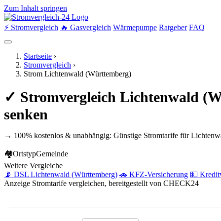
Zum Inhalt springen
⚡ Stromvergleich
🔥 Gasvergleich
Wärmepumpe
Ratgeber
FAQ
Startseite
›
Stromvergleich
›
Strom Lichtenwald (Württemberg)
✓ Stromvergleich Lichtenwald (W
senken
→ 100% kostenlos & unabhängig: Günstige Stromtarife für Lichtenw
🏘
Ortstyp
Gemeinde
Weitere Vergleiche
📡 DSL Lichtenwald (Württemberg)
🚗 KFZ-Versicherung
💵 Kredit
Anzeige
Stromtarife vergleichen, bereitgestellt von CHECK24