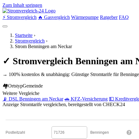
Zum Inhalt springen
⚡ Stromvergleich
🔥 Gasvergleich
Wärmepumpe
Ratgeber
FAQ
Startseite
›
Stromvergleich
›
Strom Benningen am Neckar
✓ Stromvergleich Benningen am N
→ 100% kostenlos & unabhängig: Günstige Stromtarife für Benninge
🏘
Ortstyp
Gemeinde
Weitere Vergleiche
📡 DSL Benningen am Neckar
🚗 KFZ-Versicherung
💵 Kreditvergl
Anzeige
Stromtarife vergleichen, bereitgestellt von CHECK24