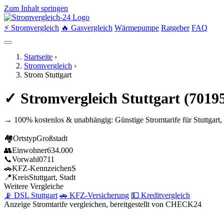
Zum Inhalt springen
⚡ Stromvergleich
🔥 Gasvergleich
Wärmepumpe
Ratgeber
FAQ
Startseite
›
Stromvergleich
›
Strom Stuttgart
✓ Stromvergleich Stuttgart (701
→ 100% kostenlos & unabhängig: Günstige Stromtarife für Stuttgart,
🏘
Ortstyp
Großstadt
👥
Einwohner
634.000
📞
Vorwahl
0711
🚗
KFZ-Kennzeichen
S
📍
Kreis
Stuttgart, Stadt
Weitere Vergleiche
📡 DSL Stuttgart
🚗 KFZ-Versicherung
💵 Kreditvergleich
Anzeige
Stromtarife vergleichen, bereitgestellt von CHECK24