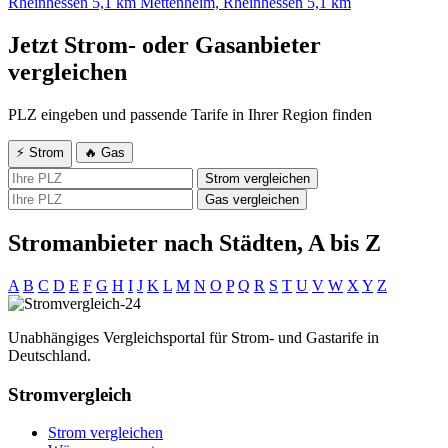
Rheinhessen
5,1 km
Mettenheim, Rheinhessen
5,1 km
Jetzt Strom- oder Gasanbieter
vergleichen
PLZ eingeben und passende Tarife in Ihrer Region finden
⚡ Strom
🔥 Gas
Strom vergleichen
Gas vergleichen
Stromanbieter nach Städten, A bis Z
A
B
C
D
E
F
G
H
I
J
K
L
M
N
O
P
Q
R
S
T
U
V
W
X
Y
Z
Unabhängiges Vergleichsportal für Strom- und Gastarife in
Deutschland.
Stromvergleich
Strom vergleichen