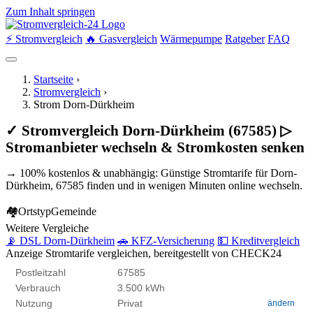
Zum Inhalt springen
⚡ Stromvergleich
🔥 Gasvergleich
Wärmepumpe
Ratgeber
FAQ
Startseite
›
Stromvergleich
›
Strom Dorn-Dürkheim
✓ Stromvergleich Dorn-Dürkheim (67585) ▷
Stromanbieter wechseln & Stromkosten senken
→ 100% kostenlos & unabhängig: Günstige Stromtarife für Dorn-
Dürkheim, 67585 finden und in wenigen Minuten online wechseln.
🏘
Ortstyp
Gemeinde
Weitere Vergleiche
📡 DSL Dorn-Dürkheim
🚗 KFZ-Versicherung
💵 Kreditvergleich
Anzeige
Stromtarife vergleichen, bereitgestellt von CHECK24