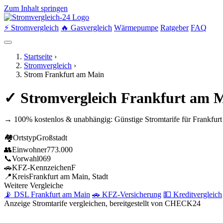
Zum Inhalt springen
⚡ Stromvergleich
🔥 Gasvergleich
Wärmepumpe
Ratgeber
FAQ
Startseite
›
Stromvergleich
›
Strom Frankfurt am Main
✓ Stromvergleich Frankfurt am M
→ 100% kostenlos & unabhängig: Günstige Stromtarife für Frankfurt
🏘
Ortstyp
Großstadt
👥
Einwohner
773.000
📞
Vorwahl
069
🚗
KFZ-Kennzeichen
F
📍
Kreis
Frankfurt am Main, Stadt
Weitere Vergleiche
📡 DSL Frankfurt am Main
🚗 KFZ-Versicherung
💵 Kreditvergleich
Anzeige
Stromtarife vergleichen, bereitgestellt von CHECK24