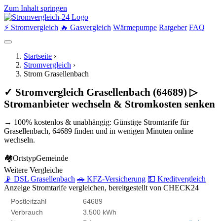
Zum Inhalt springen
⚡ Stromvergleich
🔥 Gasvergleich
Wärmepumpe
Ratgeber
FAQ
Startseite
›
Stromvergleich
›
Strom Grasellenbach
✓ Stromvergleich Grasellenbach (64689) ▷
Stromanbieter wechseln & Stromkosten senken
→ 100% kostenlos & unabhängig: Günstige Stromtarife für
Grasellenbach, 64689 finden und in wenigen Minuten online
wechseln.
🏘
Ortstyp
Gemeinde
Weitere Vergleiche
📡 DSL Grasellenbach
🚗 KFZ-Versicherung
💵 Kreditvergleich
Anzeige
Stromtarife vergleichen, bereitgestellt von CHECK24