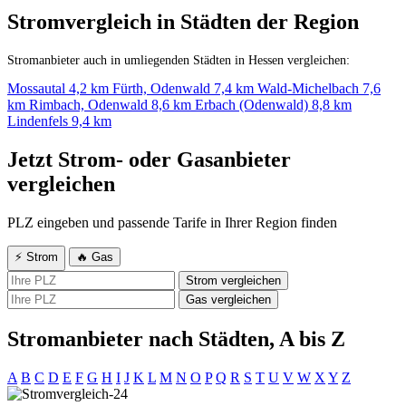
Stromvergleich in Städten der Region
Stromanbieter auch in umliegenden Städten in Hessen vergleichen:
Mossautal
4,2 km
Fürth, Odenwald
7,4 km
Wald-Michelbach
7,6
km
Rimbach, Odenwald
8,6 km
Erbach (Odenwald)
8,8 km
Lindenfels
9,4 km
Jetzt Strom- oder Gasanbieter
vergleichen
PLZ eingeben und passende Tarife in Ihrer Region finden
⚡ Strom
🔥 Gas
Strom vergleichen
Gas vergleichen
Stromanbieter nach Städten, A bis Z
A
B
C
D
E
F
G
H
I
J
K
L
M
N
O
P
Q
R
S
T
U
V
W
X
Y
Z