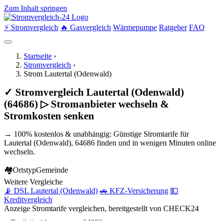
Zum Inhalt springen
⚡ Stromvergleich
🔥 Gasvergleich
Wärmepumpe
Ratgeber
FAQ
Startseite
›
Stromvergleich
›
Strom Lautertal (Odenwald)
✓ Stromvergleich Lautertal (Odenwald)
(64686) ▷ Stromanbieter wechseln &
Stromkosten senken
→ 100% kostenlos & unabhängig: Günstige Stromtarife für
Lautertal (Odenwald), 64686 finden und in wenigen Minuten online
wechseln.
🏘
Ortstyp
Gemeinde
Weitere Vergleiche
📡 DSL Lautertal (Odenwald)
🚗 KFZ-Versicherung
💵
Kreditvergleich
Anzeige
Stromtarife vergleichen, bereitgestellt von CHECK24