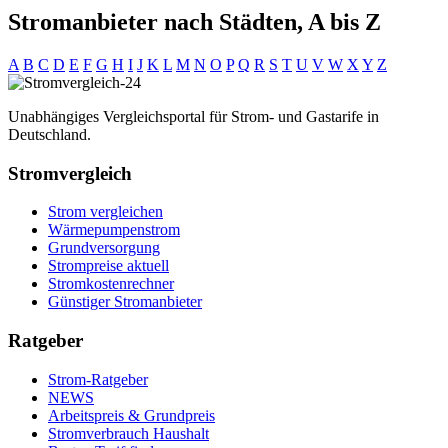
Stromanbieter nach Städten, A bis Z
A
B
C
D
E
F
G
H
I
J
K
L
M
N
O
P
Q
R
S
T
U
V
W
X
Y
Z
Unabhängiges Vergleichsportal für Strom- und Gastarife in
Deutschland.
Stromvergleich
Strom vergleichen
Wärmepumpenstrom
Grundversorgung
Strompreise aktuell
Stromkostenrechner
Günstiger Stromanbieter
Ratgeber
Strom-Ratgeber
NEWS
Arbeitspreis & Grundpreis
Stromverbrauch Haushalt