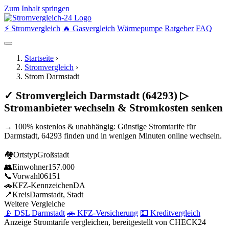
Zum Inhalt springen
⚡ Stromvergleich
🔥 Gasvergleich
Wärmepumpe
Ratgeber
FAQ
Startseite
›
Stromvergleich
›
Strom Darmstadt
✓ Stromvergleich Darmstadt (64293) ▷
Stromanbieter wechseln & Stromkosten senken
→ 100% kostenlos & unabhängig: Günstige Stromtarife für
Darmstadt, 64293 finden und in wenigen Minuten online wechseln.
🏘
Ortstyp
Großstadt
👥
Einwohner
157.000
📞
Vorwahl
06151
🚗
KFZ-Kennzeichen
DA
📍
Kreis
Darmstadt, Stadt
Weitere Vergleiche
📡 DSL Darmstadt
🚗 KFZ-Versicherung
💵 Kreditvergleich
Anzeige
Stromtarife vergleichen, bereitgestellt von CHECK24