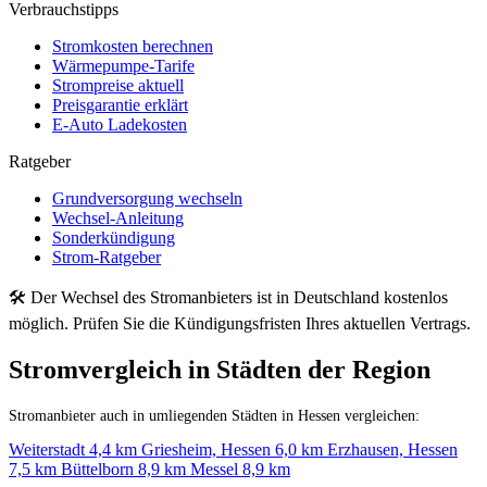
Verbrauchstipps
Stromkosten berechnen
Wärmepumpe-Tarife
Strompreise aktuell
Preisgarantie erklärt
E-Auto Ladekosten
Ratgeber
Grundversorgung wechseln
Wechsel-Anleitung
Sonderkündigung
Strom-Ratgeber
🛠 Der Wechsel des Stromanbieters ist in Deutschland kostenlos
möglich. Prüfen Sie die Kündigungsfristen Ihres aktuellen Vertrags.
Stromvergleich in Städten der Region
Stromanbieter auch in umliegenden Städten in Hessen vergleichen:
Weiterstadt
4,4 km
Griesheim, Hessen
6,0 km
Erzhausen, Hessen
7,5 km
Büttelborn
8,9 km
Messel
8,9 km