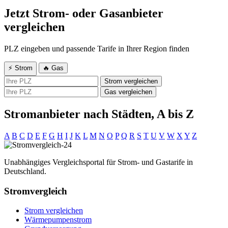
Jetzt Strom- oder Gasanbieter
vergleichen
PLZ eingeben und passende Tarife in Ihrer Region finden
⚡ Strom
🔥 Gas
Strom vergleichen
Gas vergleichen
Stromanbieter nach Städten, A bis Z
A
B
C
D
E
F
G
H
I
J
K
L
M
N
O
P
Q
R
S
T
U
V
W
X
Y
Z
Unabhängiges Vergleichsportal für Strom- und Gastarife in
Deutschland.
Stromvergleich
Strom vergleichen
Wärmepumpenstrom