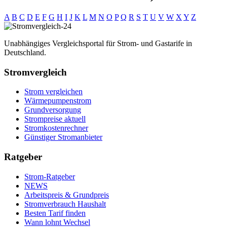
A
B
C
D
E
F
G
H
I
J
K
L
M
N
O
P
Q
R
S
T
U
V
W
X
Y
Z
Unabhängiges Vergleichsportal für Strom- und Gastarife in
Deutschland.
Stromvergleich
Strom vergleichen
Wärmepumpenstrom
Grundversorgung
Strompreise aktuell
Stromkostenrechner
Günstiger Stromanbieter
Ratgeber
Strom-Ratgeber
NEWS
Arbeitspreis & Grundpreis
Stromverbrauch Haushalt
Besten Tarif finden
Wann lohnt Wechsel