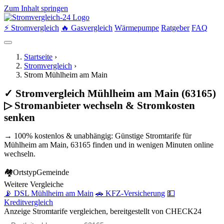
Zum Inhalt springen
⚡ Stromvergleich
🔥 Gasvergleich
Wärmepumpe
Ratgeber
FAQ
Startseite
›
Stromvergleich
›
Strom Mühlheim am Main
✓ Stromvergleich Mühlheim am Main (63165)
▷ Stromanbieter wechseln & Stromkosten
senken
→ 100% kostenlos & unabhängig: Günstige Stromtarife für
Mühlheim am Main, 63165 finden und in wenigen Minuten online
wechseln.
🏘
Ortstyp
Gemeinde
Weitere Vergleiche
📡 DSL Mühlheim am Main
🚗 KFZ-Versicherung
💵
Kreditvergleich
Anzeige
Stromtarife vergleichen, bereitgestellt von CHECK24