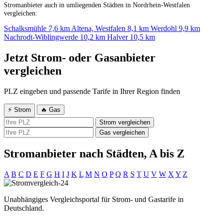
Stromanbieter auch in umliegenden Städten in Nordrhein-Westfalen
vergleichen:
Schalksmühle
7,6 km
Altena, Westfalen
8,1 km
Werdohl
9,9 km
Nachrodt-Wiblingwerde
10,2 km
Halver
10,5 km
Jetzt Strom- oder Gasanbieter
vergleichen
PLZ eingeben und passende Tarife in Ihrer Region finden
⚡ Strom
🔥 Gas
Strom vergleichen
Gas vergleichen
Stromanbieter nach Städten, A bis Z
A
B
C
D
E
F
G
H
I
J
K
L
M
N
O
P
Q
R
S
T
U
V
W
X
Y
Z
Unabhängiges Vergleichsportal für Strom- und Gastarife in
Deutschland.