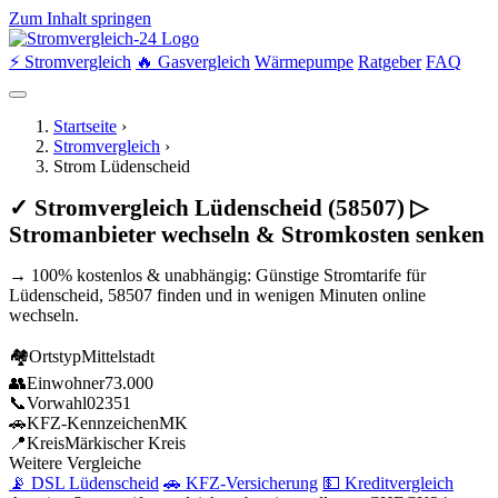
Zum Inhalt springen
⚡ Stromvergleich
🔥 Gasvergleich
Wärmepumpe
Ratgeber
FAQ
Startseite
›
Stromvergleich
›
Strom Lüdenscheid
✓ Stromvergleich Lüdenscheid (58507) ▷
Stromanbieter wechseln & Stromkosten senken
→ 100% kostenlos & unabhängig: Günstige Stromtarife für
Lüdenscheid, 58507 finden und in wenigen Minuten online
wechseln.
🏘
Ortstyp
Mittelstadt
👥
Einwohner
73.000
📞
Vorwahl
02351
🚗
KFZ-Kennzeichen
MK
📍
Kreis
Märkischer Kreis
Weitere Vergleiche
📡 DSL Lüdenscheid
🚗 KFZ-Versicherung
💵 Kreditvergleich