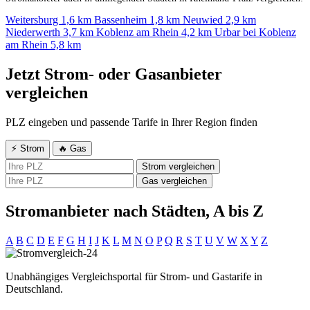
Weitersburg
1,6 km
Bassenheim
1,8 km
Neuwied
2,9 km
Niederwerth
3,7 km
Koblenz am Rhein
4,2 km
Urbar bei Koblenz
am Rhein
5,8 km
Jetzt Strom- oder Gasanbieter
vergleichen
PLZ eingeben und passende Tarife in Ihrer Region finden
⚡ Strom
🔥 Gas
Strom vergleichen
Gas vergleichen
Stromanbieter nach Städten, A bis Z
A
B
C
D
E
F
G
H
I
J
K
L
M
N
O
P
Q
R
S
T
U
V
W
X
Y
Z
Unabhängiges Vergleichsportal für Strom- und Gastarife in
Deutschland.