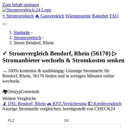
Zum Inhalt springen
⚡ Stromvergleich
🔥 Gasvergleich
Wärmepumpe
Ratgeber
FAQ
Startseite
›
Stromvergleich
›
Strom Bendorf, Rhein
✓ Stromvergleich Bendorf, Rhein (56170) ▷
Stromanbieter wechseln & Stromkosten senken
→ 100% kostenlos & unabhängig: Günstige Stromtarife für
Bendorf, Rhein, 56170 finden und in wenigen Minuten online
wechseln.
🏘
Ortstyp
Gemeinde
Weitere Vergleiche
📡 DSL Bendorf, Rhein
🚗 KFZ-Versicherung
💵 Kreditvergleich
Anzeige
Stromtarife vergleichen, bereitgestellt von CHECK24