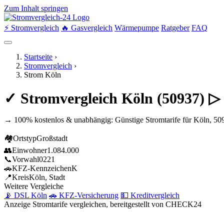
Zum Inhalt springen
⚡ Stromvergleich
🔥 Gasvergleich
Wärmepumpe
Ratgeber
FAQ
Startseite
›
Stromvergleich
›
Strom Köln
✓ Stromvergleich Köln (50937) ▷
→ 100% kostenlos & unabhängig: Günstige Stromtarife für Köln, 50
🏘
Ortstyp
Großstadt
👥
Einwohner
1.084.000
📞
Vorwahl
0221
🚗
KFZ-Kennzeichen
K
📍
Kreis
Köln, Stadt
Weitere Vergleiche
📡 DSL Köln
🚗 KFZ-Versicherung
💵 Kreditvergleich
Anzeige
Stromtarife vergleichen, bereitgestellt von CHECK24