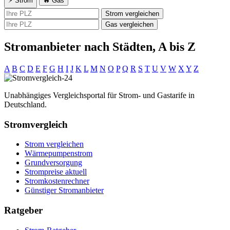
⚡ Strom
🔥 Gas
Strom vergleichen
Gas vergleichen
Stromanbieter nach Städten, A bis Z
A
B
C
D
E
F
G
H
I
J
K
L
M
N
O
P
Q
R
S
T
U
V
W
X
Y
Z
Unabhängiges Vergleichsportal für Strom- und Gastarife in
Deutschland.
Stromvergleich
Strom vergleichen
Wärmepumpenstrom
Grundversorgung
Strompreise aktuell
Stromkostenrechner
Günstiger Stromanbieter
Ratgeber