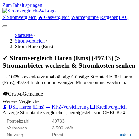
Zum Inhalt springen
⚡ Stromvergleich
🔥 Gasvergleich
Wärmepumpe
Ratgeber
FAQ
Startseite
›
Stromvergleich
›
Strom Haren (Ems)
✓ Stromvergleich Haren (Ems) (49733) ▷
Stromanbieter wechseln & Stromkosten senken
→ 100% kostenlos & unabhängig: Günstige Stromtarife für Haren
(Ems), 49733 finden und in wenigen Minuten online wechseln.
🏘
Ortstyp
Gemeinde
Weitere Vergleiche
📡 DSL Haren (Ems)
🚗 KFZ-Versicherung
💵 Kreditvergleich
Anzeige
Stromtarife vergleichen, bereitgestellt von CHECK24