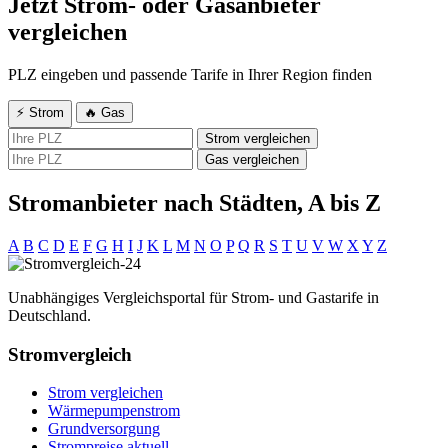
Jetzt Strom- oder Gasanbieter
vergleichen
PLZ eingeben und passende Tarife in Ihrer Region finden
⚡ Strom
🔥 Gas
Strom vergleichen
Gas vergleichen
Stromanbieter nach Städten, A bis Z
A
B
C
D
E
F
G
H
I
J
K
L
M
N
O
P
Q
R
S
T
U
V
W
X
Y
Z
Unabhängiges Vergleichsportal für Strom- und Gastarife in
Deutschland.
Stromvergleich
Strom vergleichen
Wärmepumpenstrom
Grundversorgung
Strompreise aktuell