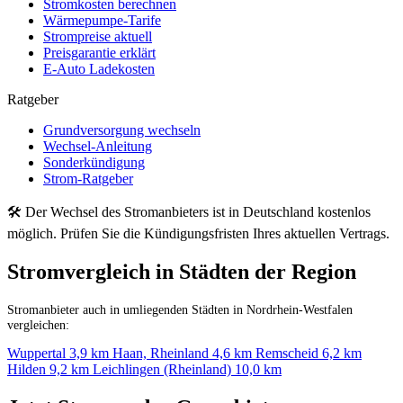
Stromkosten berechnen
Wärmepumpe-Tarife
Strompreise aktuell
Preisgarantie erklärt
E-Auto Ladekosten
Ratgeber
Grundversorgung wechseln
Wechsel-Anleitung
Sonderkündigung
Strom-Ratgeber
🛠 Der Wechsel des Stromanbieters ist in Deutschland kostenlos
möglich. Prüfen Sie die Kündigungsfristen Ihres aktuellen Vertrags.
Stromvergleich in Städten der Region
Stromanbieter auch in umliegenden Städten in Nordrhein-Westfalen
vergleichen:
Wuppertal
3,9 km
Haan, Rheinland
4,6 km
Remscheid
6,2 km
Hilden
9,2 km
Leichlingen (Rheinland)
10,0 km