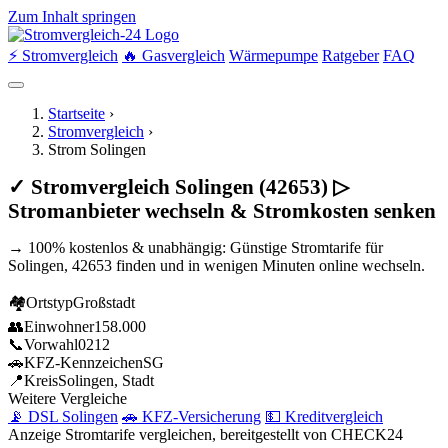
Zum Inhalt springen
⚡ Stromvergleich
🔥 Gasvergleich
Wärmepumpe
Ratgeber
FAQ
Startseite
›
Stromvergleich
›
Strom Solingen
✓ Stromvergleich Solingen (42653) ▷
Stromanbieter wechseln & Stromkosten senken
→ 100% kostenlos & unabhängig: Günstige Stromtarife für
Solingen, 42653 finden und in wenigen Minuten online wechseln.
🏘
Ortstyp
Großstadt
👥
Einwohner
158.000
📞
Vorwahl
0212
🚗
KFZ-Kennzeichen
SG
📍
Kreis
Solingen, Stadt
Weitere Vergleiche
📡 DSL Solingen
🚗 KFZ-Versicherung
💵 Kreditvergleich
Anzeige
Stromtarife vergleichen, bereitgestellt von CHECK24