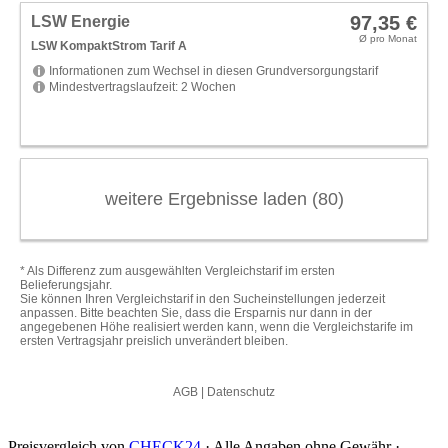
Preisvergleich von
CHECK24
· Alle Angaben ohne Gewähr ·