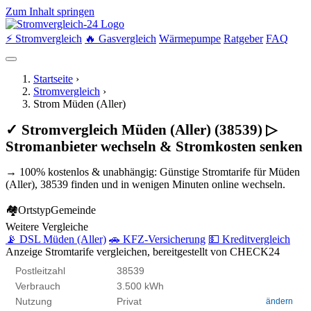
Zum Inhalt springen
⚡ Stromvergleich
🔥 Gasvergleich
Wärmepumpe
Ratgeber
FAQ
Startseite
›
Stromvergleich
›
Strom Müden (Aller)
✓ Stromvergleich Müden (Aller) (38539) ▷
Stromanbieter wechseln & Stromkosten senken
→ 100% kostenlos & unabhängig: Günstige Stromtarife für Müden
(Aller), 38539 finden und in wenigen Minuten online wechseln.
🏘
Ortstyp
Gemeinde
Weitere Vergleiche
📡 DSL Müden (Aller)
🚗 KFZ-Versicherung
💵 Kreditvergleich
Anzeige
Stromtarife vergleichen, bereitgestellt von CHECK24