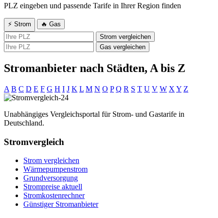
PLZ eingeben und passende Tarife in Ihrer Region finden
⚡ Strom
🔥 Gas
Strom vergleichen
Gas vergleichen
Stromanbieter nach Städten, A bis Z
A
B
C
D
E
F
G
H
I
J
K
L
M
N
O
P
Q
R
S
T
U
V
W
X
Y
Z
Unabhängiges Vergleichsportal für Strom- und Gastarife in
Deutschland.
Stromvergleich
Strom vergleichen
Wärmepumpenstrom
Grundversorgung
Strompreise aktuell
Stromkostenrechner
Günstiger Stromanbieter