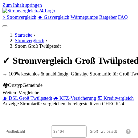
Zum Inhalt springen
⚡ Stromvergleich
🔥 Gasvergleich
Wärmepumpe
Ratgeber
FAQ
Startseite
›
Stromvergleich
›
Strom Groß Twülpstedt
✓ Stromvergleich Groß Twülpsted
→ 100% kostenlos & unabhängig: Günstige Stromtarife für Groß Twü
🏘
Ortstyp
Gemeinde
Weitere Vergleiche
📡 DSL Groß Twülpstedt
🚗 KFZ-Versicherung
💵 Kreditvergleich
Anzeige
Stromtarife vergleichen, bereitgestellt von CHECK24