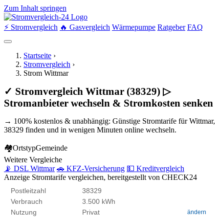
Zum Inhalt springen
⚡ Stromvergleich
🔥 Gasvergleich
Wärmepumpe
Ratgeber
FAQ
Startseite
›
Stromvergleich
›
Strom Wittmar
✓ Stromvergleich Wittmar (38329) ▷
Stromanbieter wechseln & Stromkosten senken
→ 100% kostenlos & unabhängig: Günstige Stromtarife für Wittmar,
38329 finden und in wenigen Minuten online wechseln.
🏘
Ortstyp
Gemeinde
Weitere Vergleiche
📡 DSL Wittmar
🚗 KFZ-Versicherung
💵 Kreditvergleich
Anzeige
Stromtarife vergleichen, bereitgestellt von CHECK24