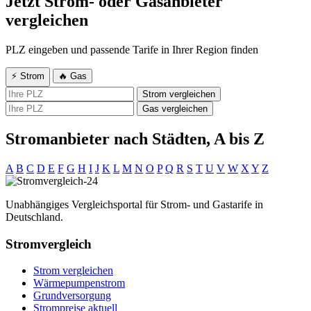
Jetzt Strom- oder Gasanbieter
vergleichen
PLZ eingeben und passende Tarife in Ihrer Region finden
⚡ Strom
🔥 Gas
Strom vergleichen
Gas vergleichen
Stromanbieter nach Städten, A bis Z
A
B
C
D
E
F
G
H
I
J
K
L
M
N
O
P
Q
R
S
T
U
V
W
X
Y
Z
Unabhängiges Vergleichsportal für Strom- und Gastarife in
Deutschland.
Stromvergleich
Strom vergleichen
Wärmepumpenstrom
Grundversorgung
Strompreise aktuell