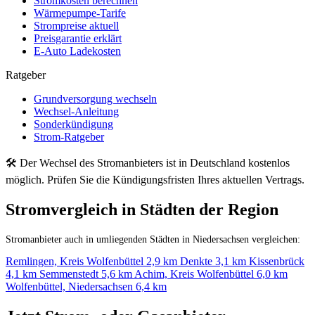
Stromkosten berechnen
Wärmepumpe-Tarife
Strompreise aktuell
Preisgarantie erklärt
E-Auto Ladekosten
Ratgeber
Grundversorgung wechseln
Wechsel-Anleitung
Sonderkündigung
Strom-Ratgeber
🛠 Der Wechsel des Stromanbieters ist in Deutschland kostenlos
möglich. Prüfen Sie die Kündigungsfristen Ihres aktuellen Vertrags.
Stromvergleich in Städten der Region
Stromanbieter auch in umliegenden Städten in Niedersachsen vergleichen:
Remlingen, Kreis Wolfenbüttel
2,9 km
Denkte
3,1 km
Kissenbrück
4,1 km
Semmenstedt
5,6 km
Achim, Kreis Wolfenbüttel
6,0 km
Wolfenbüttel, Niedersachsen
6,4 km