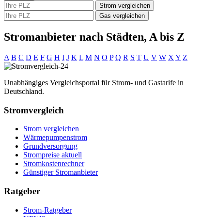
Strom vergleichen
Gas vergleichen
Stromanbieter nach Städten, A bis Z
A
B
C
D
E
F
G
H
I
J
K
L
M
N
O
P
Q
R
S
T
U
V
W
X
Y
Z
Unabhängiges Vergleichsportal für Strom- und Gastarife in
Deutschland.
Stromvergleich
Strom vergleichen
Wärmepumpenstrom
Grundversorgung
Strompreise aktuell
Stromkostenrechner
Günstiger Stromanbieter
Ratgeber
Strom-Ratgeber