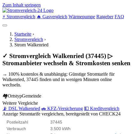
Zum Inhalt springen
⚡ Stromvergleich
🔥 Gasvergleich
Wärmepumpe
Ratgeber
FAQ
Startseite
›
Stromvergleich
›
Strom Walkenried
✓ Stromvergleich Walkenried (37445) ▷
Stromanbieter wechseln & Stromkosten senken
→ 100% kostenlos & unabhängig: Günstige Stromtarife für
Walkenried, 37445 finden und in wenigen Minuten online
wechseln.
🏘
Ortstyp
Gemeinde
Weitere Vergleiche
📡 DSL Walkenried
🚗 KFZ-Versicherung
💵 Kreditvergleich
Anzeige
Stromtarife vergleichen, bereitgestellt von CHECK24