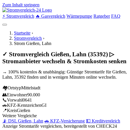
Zum Inhalt springen
⚡ Stromvergleich
🔥 Gasvergleich
Wärmepumpe
Ratgeber
FAQ
Startseite
›
Stromvergleich
›
Strom Gießen, Lahn
✓ Stromvergleich Gießen, Lahn (35392) ▷
Stromanbieter wechseln & Stromkosten senken
→ 100% kostenlos & unabhängig: Günstige Stromtarife für Gießen,
Lahn, 35392 finden und in wenigen Minuten online wechseln.
🏘
Ortstyp
Mittelstadt
👥
Einwohner
90.000
📞
Vorwahl
0641
🚗
KFZ-Kennzeichen
GI
📍
Kreis
Gießen
Weitere Vergleiche
📡 DSL Gießen, Lahn
🚗 KFZ-Versicherung
💵 Kreditvergleich
Anzeige
Stromtarife vergleichen, bereitgestellt von CHECK24