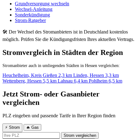
Grundversorgung wechseln
Wechsel-Anleitung
Sonderkündigung
Strom-Ratgeber
🛠 Der Wechsel des Stromanbieters ist in Deutschland kostenlos
möglich. Prüfen Sie die Kündigungsfristen Ihres aktuellen Vertrags.
Stromvergleich in Städten der Region
Stromanbieter auch in umliegenden Städten in Hessen vergleichen:
Heuchelheim, Kreis Gießen
2,3 km
Linden, Hessen
3,3 km
Wettenberg, Hessen
5,5 km
Lahnau
6,4 km
Pohlheim
6,5 km
Jetzt Strom- oder Gasanbieter
vergleichen
PLZ eingeben und passende Tarife in Ihrer Region finden
⚡ Strom
🔥 Gas
Strom vergleichen