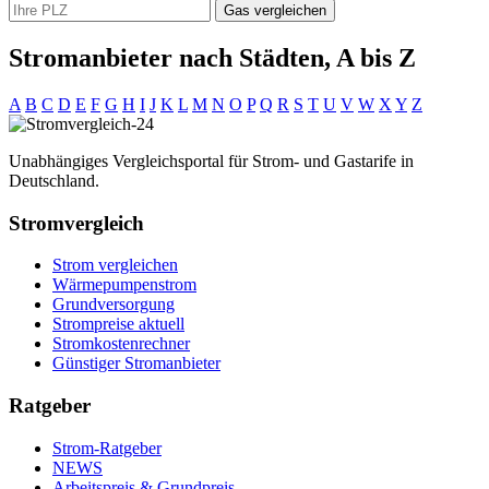
Gas vergleichen
Stromanbieter nach Städten, A bis Z
A
B
C
D
E
F
G
H
I
J
K
L
M
N
O
P
Q
R
S
T
U
V
W
X
Y
Z
Unabhängiges Vergleichsportal für Strom- und Gastarife in
Deutschland.
Stromvergleich
Strom vergleichen
Wärmepumpenstrom
Grundversorgung
Strompreise aktuell
Stromkostenrechner
Günstiger Stromanbieter
Ratgeber
Strom-Ratgeber
NEWS
Arbeitspreis & Grundpreis