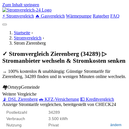
Zum Inhalt springen
⚡ Stromvergleich
🔥 Gasvergleich
Wärmepumpe
Ratgeber
FAQ
Startseite
›
Stromvergleich
›
Strom Zierenberg
✓ Stromvergleich Zierenberg (34289) ▷
Stromanbieter wechseln & Stromkosten senken
→ 100% kostenlos & unabhängig: Günstige Stromtarife für
Zierenberg, 34289 finden und in wenigen Minuten online wechseln.
🏘
Ortstyp
Gemeinde
Weitere Vergleiche
📡 DSL Zierenberg
🚗 KFZ-Versicherung
💵 Kreditvergleich
Anzeige
Stromtarife vergleichen, bereitgestellt von CHECK24