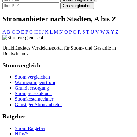
Gas vergleichen
Stromanbieter nach Städten, A bis Z
A
B
C
D
E
F
G
H
I
J
K
L
M
N
O
P
Q
R
S
T
U
V
W
X
Y
Z
Unabhängiges Vergleichsportal für Strom- und Gastarife in
Deutschland.
Stromvergleich
Strom vergleichen
Wärmepumpenstrom
Grundversorgung
Strompreise aktuell
Stromkostenrechner
Günstiger Stromanbieter
Ratgeber
Strom-Ratgeber
NEWS