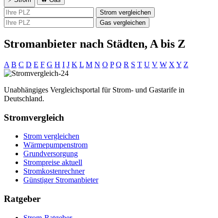
Strom vergleichen
Gas vergleichen
Stromanbieter nach Städten, A bis Z
A
B
C
D
E
F
G
H
I
J
K
L
M
N
O
P
Q
R
S
T
U
V
W
X
Y
Z
Unabhängiges Vergleichsportal für Strom- und Gastarife in
Deutschland.
Stromvergleich
Strom vergleichen
Wärmepumpenstrom
Grundversorgung
Strompreise aktuell
Stromkostenrechner
Günstiger Stromanbieter
Ratgeber
Strom-Ratgeber