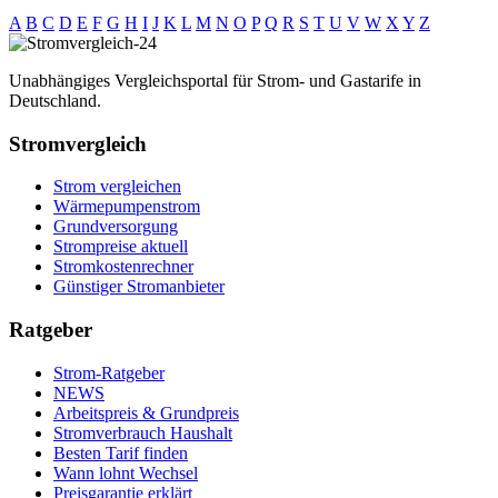
A
B
C
D
E
F
G
H
I
J
K
L
M
N
O
P
Q
R
S
T
U
V
W
X
Y
Z
Unabhängiges Vergleichsportal für Strom- und Gastarife in
Deutschland.
Stromvergleich
Strom vergleichen
Wärmepumpenstrom
Grundversorgung
Strompreise aktuell
Stromkostenrechner
Günstiger Stromanbieter
Ratgeber
Strom-Ratgeber
NEWS
Arbeitspreis & Grundpreis
Stromverbrauch Haushalt
Besten Tarif finden
Wann lohnt Wechsel
Preisgarantie erklärt