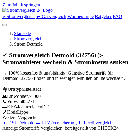
Zum Inhalt springen
⚡ Stromvergleich
🔥 Gasvergleich
Wärmepumpe
Ratgeber
FAQ
Startseite
›
Stromvergleich
›
Strom Detmold
✓ Stromvergleich Detmold (32756) ▷
Stromanbieter wechseln & Stromkosten senken
→ 100% kostenlos & unabhängig: Günstige Stromtarife für
Detmold, 32756 finden und in wenigen Minuten online wechseln.
🏘
Ortstyp
Mittelstadt
👥
Einwohner
74.000
📞
Vorwahl
05231
🚗
KFZ-Kennzeichen
DT
📍
Kreis
Lippe
Weitere Vergleiche
📡 DSL Detmold
🚗 KFZ-Versicherung
💵 Kreditvergleich
Anzeige
Stromtarife vergleichen, bereitgestellt von CHECK24