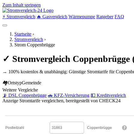
Zum Inhalt springen
⚡ Stromvergleich
🔥 Gasvergleich
Wärmepumpe
Ratgeber
FAQ
Startseite
›
Stromvergleich
›
Strom Coppenbrügge
✓ Stromvergleich Coppenbrügge (
→ 100% kostenlos & unabhängig: Günstige Stromtarife für Coppenbr
🏘
Ortstyp
Gemeinde
Weitere Vergleiche
📡 DSL Coppenbrügge
🚗 KFZ-Versicherung
💵 Kreditvergleich
Anzeige
Stromtarife vergleichen, bereitgestellt von CHECK24