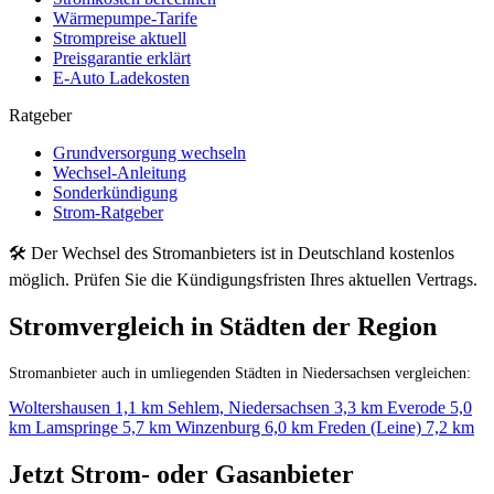
Wärmepumpe-Tarife
Strompreise aktuell
Preisgarantie erklärt
E-Auto Ladekosten
Ratgeber
Grundversorgung wechseln
Wechsel-Anleitung
Sonderkündigung
Strom-Ratgeber
🛠 Der Wechsel des Stromanbieters ist in Deutschland kostenlos
möglich. Prüfen Sie die Kündigungsfristen Ihres aktuellen Vertrags.
Stromvergleich in Städten der Region
Stromanbieter auch in umliegenden Städten in Niedersachsen vergleichen:
Woltershausen
1,1 km
Sehlem, Niedersachsen
3,3 km
Everode
5,0
km
Lamspringe
5,7 km
Winzenburg
6,0 km
Freden (Leine)
7,2 km
Jetzt Strom- oder Gasanbieter