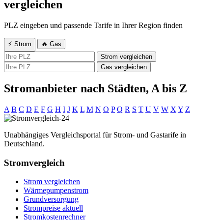
vergleichen
PLZ eingeben und passende Tarife in Ihrer Region finden
⚡ Strom
🔥 Gas
Strom vergleichen
Gas vergleichen
Stromanbieter nach Städten, A bis Z
A
B
C
D
E
F
G
H
I
J
K
L
M
N
O
P
Q
R
S
T
U
V
W
X
Y
Z
Unabhängiges Vergleichsportal für Strom- und Gastarife in
Deutschland.
Stromvergleich
Strom vergleichen
Wärmepumpenstrom
Grundversorgung
Strompreise aktuell
Stromkostenrechner