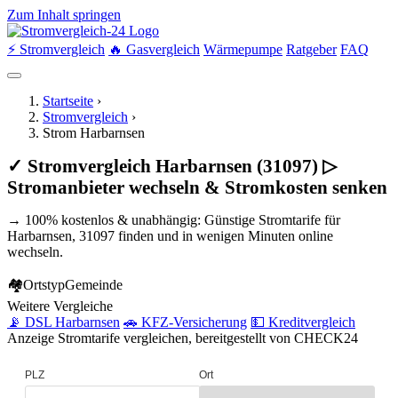
Zum Inhalt springen
⚡ Stromvergleich
🔥 Gasvergleich
Wärmepumpe
Ratgeber
FAQ
Startseite
›
Stromvergleich
›
Strom Harbarnsen
✓ Stromvergleich Harbarnsen (31097) ▷
Stromanbieter wechseln & Stromkosten senken
→ 100% kostenlos & unabhängig: Günstige Stromtarife für
Harbarnsen, 31097 finden und in wenigen Minuten online
wechseln.
🏘
Ortstyp
Gemeinde
Weitere Vergleiche
📡 DSL Harbarnsen
🚗 KFZ-Versicherung
💵 Kreditvergleich
Anzeige
Stromtarife vergleichen, bereitgestellt von CHECK24