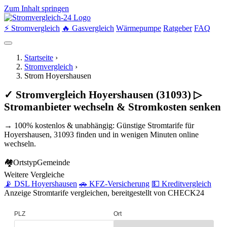
Zum Inhalt springen
⚡ Stromvergleich
🔥 Gasvergleich
Wärmepumpe
Ratgeber
FAQ
Startseite
›
Stromvergleich
›
Strom Hoyershausen
✓ Stromvergleich Hoyershausen (31093) ▷
Stromanbieter wechseln & Stromkosten senken
→ 100% kostenlos & unabhängig: Günstige Stromtarife für
Hoyershausen, 31093 finden und in wenigen Minuten online
wechseln.
🏘
Ortstyp
Gemeinde
Weitere Vergleiche
📡 DSL Hoyershausen
🚗 KFZ-Versicherung
💵 Kreditvergleich
Anzeige
Stromtarife vergleichen, bereitgestellt von CHECK24