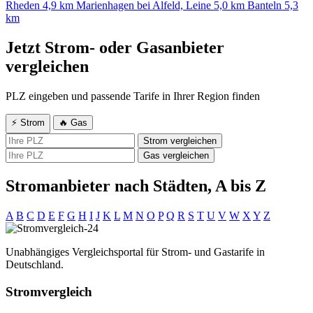
Rheden
4,9 km
Marienhagen bei Alfeld, Leine
5,0 km
Banteln
5,3
km
Jetzt Strom- oder Gasanbieter
vergleichen
PLZ eingeben und passende Tarife in Ihrer Region finden
⚡ Strom
🔥 Gas
Strom vergleichen
Gas vergleichen
Stromanbieter nach Städten, A bis Z
A
B
C
D
E
F
G
H
I
J
K
L
M
N
O
P
Q
R
S
T
U
V
W
X
Y
Z
Unabhängiges Vergleichsportal für Strom- und Gastarife in
Deutschland.
Stromvergleich