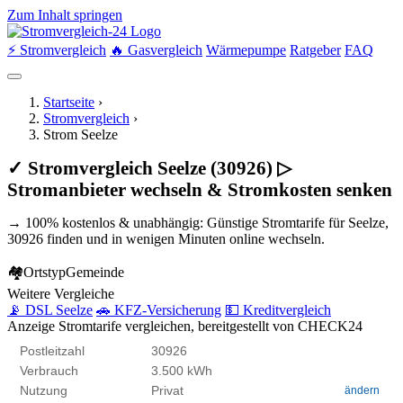
Zum Inhalt springen
⚡ Stromvergleich
🔥 Gasvergleich
Wärmepumpe
Ratgeber
FAQ
Startseite
›
Stromvergleich
›
Strom Seelze
✓ Stromvergleich Seelze (30926) ▷
Stromanbieter wechseln & Stromkosten senken
→ 100% kostenlos & unabhängig: Günstige Stromtarife für Seelze,
30926 finden und in wenigen Minuten online wechseln.
🏘
Ortstyp
Gemeinde
Weitere Vergleiche
📡 DSL Seelze
🚗 KFZ-Versicherung
💵 Kreditvergleich
Anzeige
Stromtarife vergleichen, bereitgestellt von CHECK24