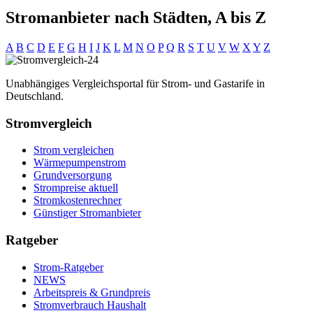
Stromanbieter nach Städten, A bis Z
A
B
C
D
E
F
G
H
I
J
K
L
M
N
O
P
Q
R
S
T
U
V
W
X
Y
Z
Unabhängiges Vergleichsportal für Strom- und Gastarife in
Deutschland.
Stromvergleich
Strom vergleichen
Wärmepumpenstrom
Grundversorgung
Strompreise aktuell
Stromkostenrechner
Günstiger Stromanbieter
Ratgeber
Strom-Ratgeber
NEWS
Arbeitspreis & Grundpreis
Stromverbrauch Haushalt