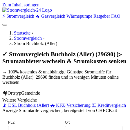
Zum Inhalt springen
⚡ Stromvergleich
🔥 Gasvergleich
Wärmepumpe
Ratgeber
FAQ
Startseite
›
Stromvergleich
›
Strom Buchholz (Aller)
✓ Stromvergleich Buchholz (Aller) (29690) ▷
Stromanbieter wechseln & Stromkosten senken
→ 100% kostenlos & unabhängig: Günstige Stromtarife für
Buchholz (Aller), 29690 finden und in wenigen Minuten online
wechseln.
🏘
Ortstyp
Gemeinde
Weitere Vergleiche
📡 DSL Buchholz (Aller)
🚗 KFZ-Versicherung
💵 Kreditvergleich
Anzeige
Stromtarife vergleichen, bereitgestellt von CHECK24