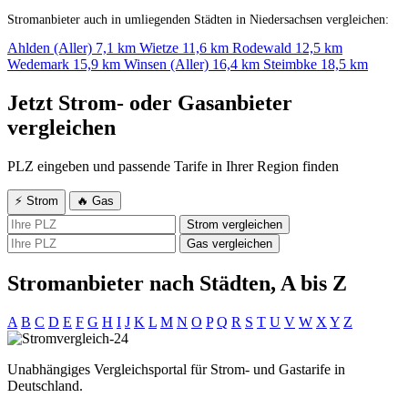
Stromanbieter auch in umliegenden Städten in Niedersachsen vergleichen:
Ahlden (Aller)
7,1 km
Wietze
11,6 km
Rodewald
12,5 km
Wedemark
15,9 km
Winsen (Aller)
16,4 km
Steimbke
18,5 km
Jetzt Strom- oder Gasanbieter
vergleichen
PLZ eingeben und passende Tarife in Ihrer Region finden
⚡ Strom
🔥 Gas
Strom vergleichen
Gas vergleichen
Stromanbieter nach Städten, A bis Z
A
B
C
D
E
F
G
H
I
J
K
L
M
N
O
P
Q
R
S
T
U
V
W
X
Y
Z
Unabhängiges Vergleichsportal für Strom- und Gastarife in
Deutschland.