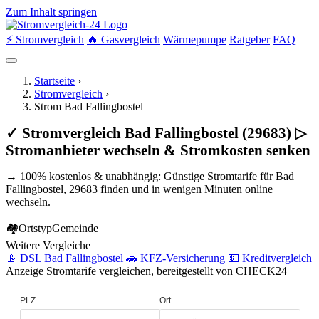
Zum Inhalt springen
⚡ Stromvergleich
🔥 Gasvergleich
Wärmepumpe
Ratgeber
FAQ
Startseite
›
Stromvergleich
›
Strom Bad Fallingbostel
✓ Stromvergleich Bad Fallingbostel (29683) ▷
Stromanbieter wechseln & Stromkosten senken
→ 100% kostenlos & unabhängig: Günstige Stromtarife für Bad
Fallingbostel, 29683 finden und in wenigen Minuten online
wechseln.
🏘
Ortstyp
Gemeinde
Weitere Vergleiche
📡 DSL Bad Fallingbostel
🚗 KFZ-Versicherung
💵 Kreditvergleich
Anzeige
Stromtarife vergleichen, bereitgestellt von CHECK24