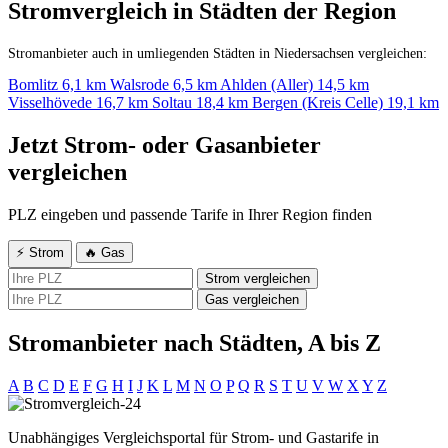
Stromvergleich in Städten der Region
Stromanbieter auch in umliegenden Städten in Niedersachsen vergleichen:
Bomlitz
6,1 km
Walsrode
6,5 km
Ahlden (Aller)
14,5 km
Visselhövede
16,7 km
Soltau
18,4 km
Bergen (Kreis Celle)
19,1 km
Jetzt Strom- oder Gasanbieter
vergleichen
PLZ eingeben und passende Tarife in Ihrer Region finden
⚡ Strom
🔥 Gas
Strom vergleichen
Gas vergleichen
Stromanbieter nach Städten, A bis Z
A
B
C
D
E
F
G
H
I
J
K
L
M
N
O
P
Q
R
S
T
U
V
W
X
Y
Z
Unabhängiges Vergleichsportal für Strom- und Gastarife in