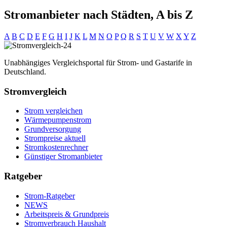
Stromanbieter nach Städten, A bis Z
A
B
C
D
E
F
G
H
I
J
K
L
M
N
O
P
Q
R
S
T
U
V
W
X
Y
Z
Unabhängiges Vergleichsportal für Strom- und Gastarife in
Deutschland.
Stromvergleich
Strom vergleichen
Wärmepumpenstrom
Grundversorgung
Strompreise aktuell
Stromkostenrechner
Günstiger Stromanbieter
Ratgeber
Strom-Ratgeber
NEWS
Arbeitspreis & Grundpreis
Stromverbrauch Haushalt