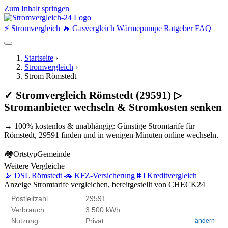
Zum Inhalt springen
⚡ Stromvergleich
🔥 Gasvergleich
Wärmepumpe
Ratgeber
FAQ
Startseite
›
Stromvergleich
›
Strom Römstedt
✓ Stromvergleich Römstedt (29591) ▷
Stromanbieter wechseln & Stromkosten senken
→ 100% kostenlos & unabhängig: Günstige Stromtarife für
Römstedt, 29591 finden und in wenigen Minuten online wechseln.
🏘
Ortstyp
Gemeinde
Weitere Vergleiche
📡 DSL Römstedt
🚗 KFZ-Versicherung
💵 Kreditvergleich
Anzeige
Stromtarife vergleichen, bereitgestellt von CHECK24